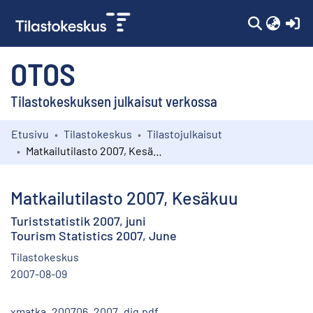
(c
OTOS
Tilastokeskuksen julkaisut verkossa
Etusivu
Tilastokeskus
Tilastojulkaisut
Kokoelmat
Matkailutilasto 2007, Kesäkuu
Selaa
Matkailutilasto 2007, Kesäkuu
Turiststatistik 2007, juni
Tourism Statistics 2007, June
Tilastokeskus
2007-08-09
xmatka_200706_2007_dig.pdf