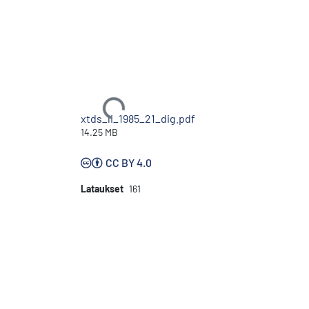
Ladataan...
xtds_li_1985_21_dig.pdf
14.25 MB
CC BY 4.0
Lataukset
161