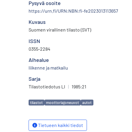
Pysyvä osoite
https://urn.fi/URN:NBN:fi-fe2023013113657
Kuvaus
Suomen virallinen tilasto (SVT)
ISSN
0355-2284
Aihealue
liikenne ja matkailu
Sarja
Tilastotiedotus LI
|
1985:21
Avainsanat
tilastot
moottoriajoneuvot
autot
Tietueen kaikki tiedot