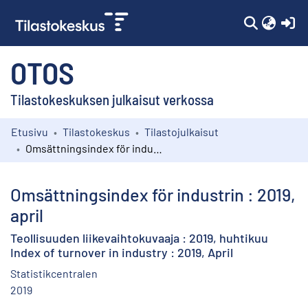
(c
OTOS
Tilastokeskuksen julkaisut verkossa
Etusivu
Tilastokeskus
Tilastojulkaisut
Kokoelmat
Omsättningsindex för industrin : 2019, april
Selaa
Omsättningsindex för industrin : 2019,
april
Teollisuuden liikevaihtokuvaaja : 2019, huhtikuu
Index of turnover in industry : 2019, April
Statistikcentralen
2019