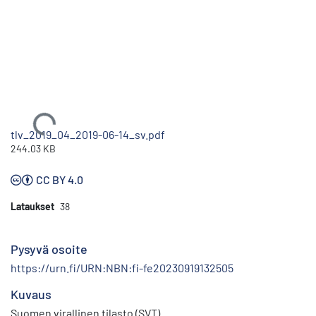
Ladataan...
tlv_2019_04_2019-06-14_sv.pdf
244.03 KB
CC BY 4.0
Lataukset
38
Pysyvä osoite
https://urn.fi/URN:NBN:fi-fe20230919132505
Kuvaus
Suomen virallinen tilasto (SVT)