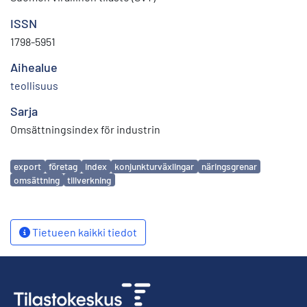
ISSN
1798-5951
Aihealue
teollisuus
Sarja
Omsättningsindex för industrin
Avainsanat
export
företag
index
konjunkturväxlingar
näringsgrenar
omsättning
tillverkning
Tietueen kaikki tiedot