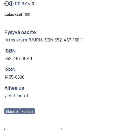
CC BY 4.0
Lataukset
189
Pysyvä osoite
https://urn.fi/URN:ISBN:952-467-158-1
ISBN
952-467-158-1
ISSN
1455-8696
Aihealue
yleistilastot
Avainsanat
tilastot
kunnat