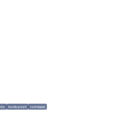
ihto
konkurssit
toimialat