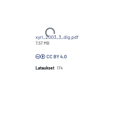
Ladataan...
xyri_2003_3_dig.pdf
7.57 MB
CC BY 4.0
Lataukset
174