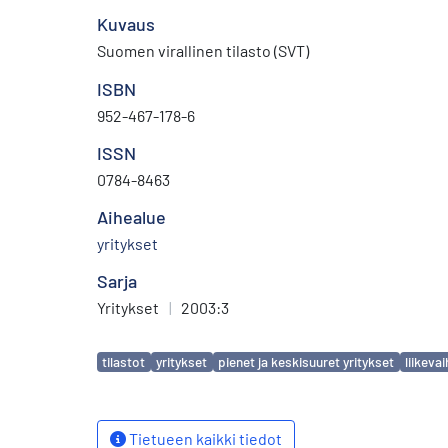
Kuvaus
Suomen virallinen tilasto (SVT)
ISBN
952-467-178-6
ISSN
0784-8463
Aihealue
yritykset
Sarja
Yritykset
|
2003:3
Avainsanat
tilastot
yritykset
pienet ja keskisuuret yritykset
liikeva
Tietueen kaikki tiedot