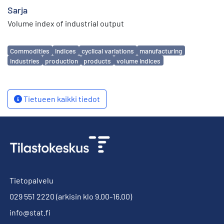
Sarja
Volume index of industrial output
Avainsanat
Commodities
indices
cyclical variations
manufacturing
industries
production
products
volume indices
Tietueen kaikki tiedot
Tietopalvelu
029 551 2220
(arkisin klo 9.00-16.00)
info@stat.fi