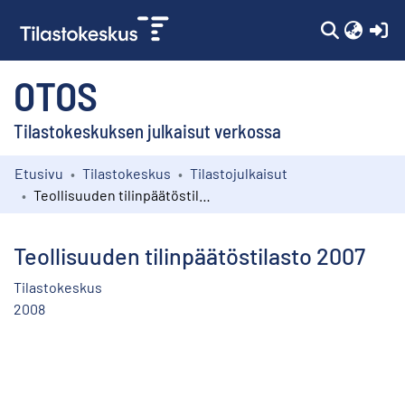
(c
OTOS
Tilastokeskuksen julkaisut verkossa
Etusivu
Tilastokeskus
Tilastojulkaisut
Kokoelmat
Teollisuuden tilinpäätöstilasto 2007
Selaa
Teollisuuden tilinpäätöstilasto 2007
Tilastokeskus
2008