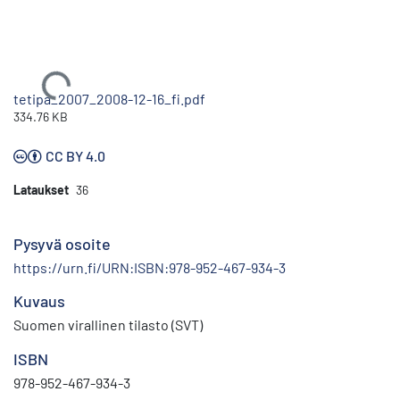
Ladataan...
tetipa_2007_2008-12-16_fi.pdf
334.76 KB
CC BY 4.0
Lataukset
36
Pysyvä osoite
https://urn.fi/URN:ISBN:978-952-467-934-3
Kuvaus
Suomen virallinen tilasto (SVT)
ISBN
978-952-467-934-3