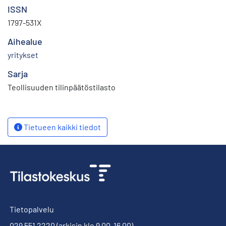
ISSN
1797-531X
Aihealue
yritykset
Sarja
Teollisuuden tilinpäätöstilasto
Tietueen kaikki tiedot
Tietopalvelu
029 551 2220
(arkisin klo 9.00-16.00)