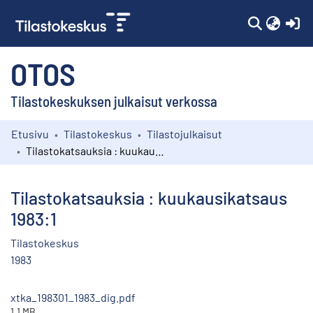
(c
OTOS
Tilastokeskuksen julkaisut verkossa
Etusivu
Tilastokeskus
Tilastojulkaisut
Kokoelmat
Tilastokatsauksia : kuukausikatsaus 1983:1
Selaa
Tilastokatsauksia : kuukausikatsaus
1983:1
Tilastokeskus
1983
xtka_198301_1983_dig.pdf
1.1 MB