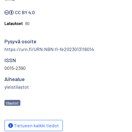
CC BY 4.0
Lataukset
90
Pysyvä osoite
https://urn.fi/URN:NBN:fi-fe2023013116014
ISSN
0015-2390
Aihealue
yleistilastot
Avainsanat
tilastot
Tietueen kaikki tiedot