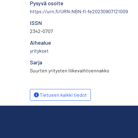
Pysyvä osoite
https://urn.fi/URN:NBN:fi-fe20230907121009
ISSN
2342-0707
Aihealue
yritykset
Sarja
Suurten yritysten liikevaihtoennakko
Tietueen kaikki tiedot