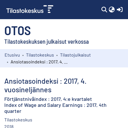
(c
OTOS
Tilastokeskuksen julkaisut verkossa
Etusivu
Tilastokeskus
Tilastojulkaisut
Kokoelmat
Ansiotasoindeksi : 2017, 4. vuosineljännes
Selaa
Ansiotasoindeksi : 2017, 4.
vuosineljännes
Förtjänstnivåindex : 2017, 4:e kvartalet
Index of Wage and Salary Earnings : 2017, 4th
quarter
Tilastokeskus
2018