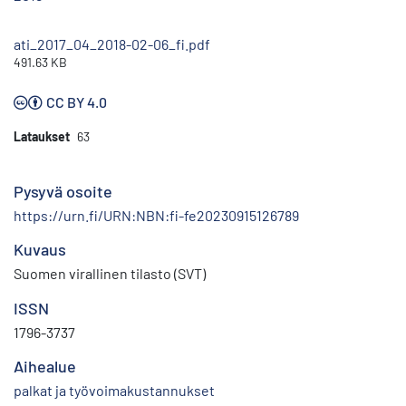
ati_2017_04_2018-02-06_fi.pdf
491.63 KB
CC BY 4.0
Lataukset
63
Pysyvä osoite
https://urn.fi/URN:NBN:fi-fe20230915126789
Kuvaus
Suomen virallinen tilasto (SVT)
ISSN
1796-3737
Aihealue
palkat ja työvoimakustannukset