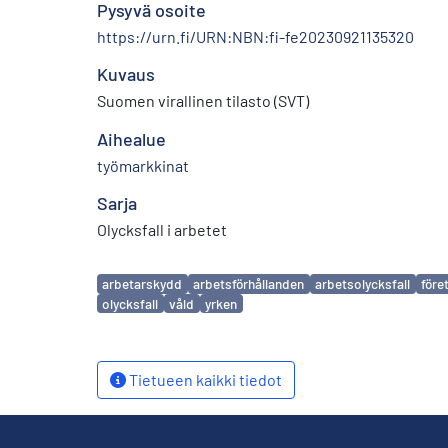
Pysyvä osoite
https://urn.fi/URN:NBN:fi-fe20230921135320
Kuvaus
Suomen virallinen tilasto (SVT)
Aihealue
työmarkkinat
Sarja
Olycksfall i arbetet
Avainsanat
arbetarskydd
arbetsförhållanden
arbetsolycksfall
före
olycksfall
våld
yrken
Tietueen kaikki tiedot