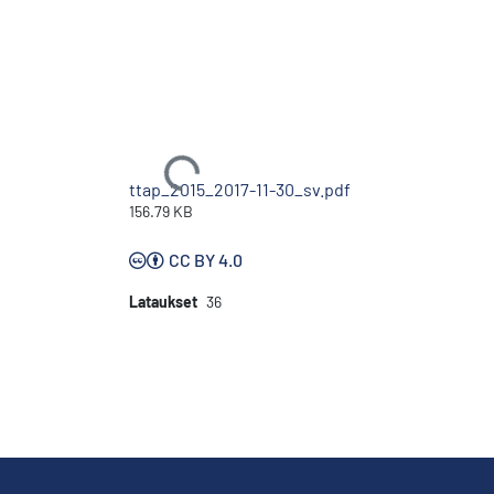
Ladataan...
ttap_2015_2017-11-30_sv.pdf
156.79 KB
CC BY 4.0
Lataukset
36