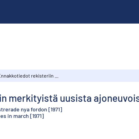
Ennakkotiedot rekisteriin merkityistä uusista ajoneuvoisa maaliskuussa [1971]
in merkityistä uusista ajoneuvoi
trerade nya fordon [1971]
es in march [1971]