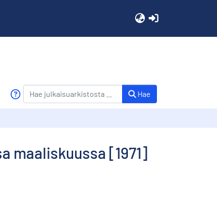
(current)
Hae
sa maaliskuussa [1971]