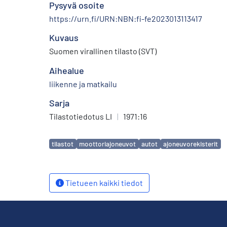
Pysyvä osoite
https://urn.fi/URN:NBN:fi-fe2023013113417
Kuvaus
Suomen virallinen tilasto (SVT)
Aihealue
liikenne ja matkailu
Sarja
Tilastotiedotus LI
|
1971:16
Avainsanat
tilastot
moottoriajoneuvot
autot
ajoneuvorekisterit
Tietueen kaikki tiedot