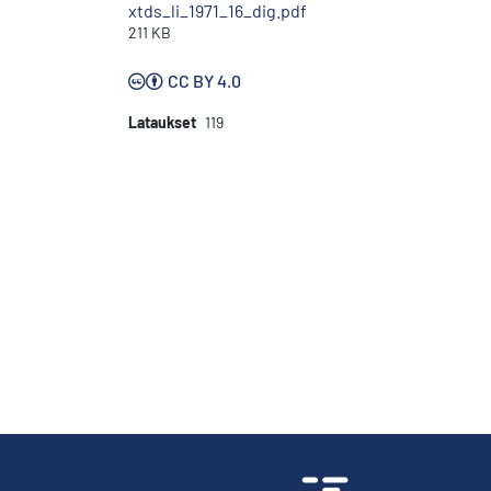
xtds_li_1971_16_dig.pdf
211 KB
CC BY 4.0
Lataukset
119