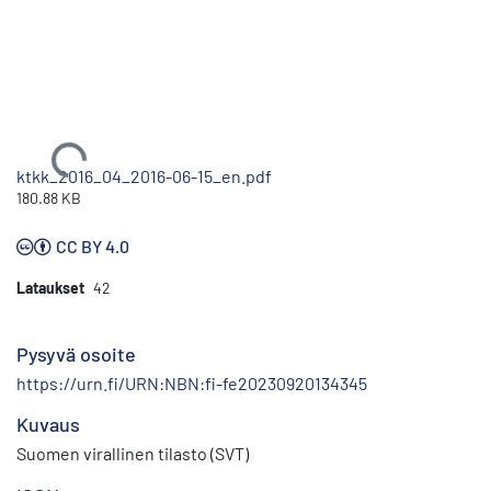
Ladataan...
ktkk_2016_04_2016-06-15_en.pdf
180.88 KB
CC BY 4.0
Lataukset
42
Pysyvä osoite
https://urn.fi/URN:NBN:fi-fe20230920134345
Kuvaus
Suomen virallinen tilasto (SVT)