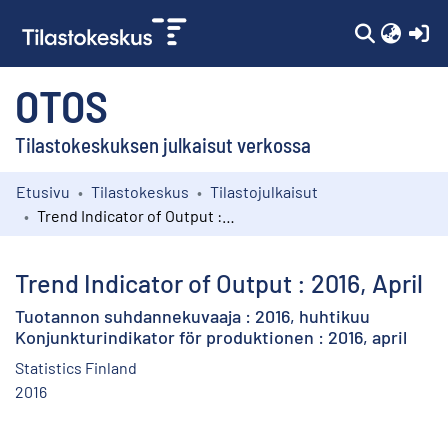
(c
OTOS
Tilastokeskuksen julkaisut verkossa
Etusivu
Tilastokeskus
Tilastojulkaisut
Kokoelmat
Trend Indicator of Output : 2016, April
Selaa
Trend Indicator of Output : 2016, April
Tuotannon suhdannekuvaaja : 2016, huhtikuu
Konjunkturindikator för produktionen : 2016, april
Statistics Finland
2016