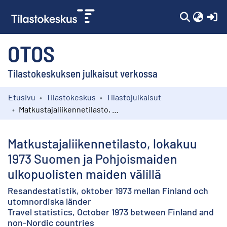
(c
OTOS
Tilastokeskuksen julkaisut verkossa
Etusivu
Tilastokeskus
Tilastojulkaisut
Kokoelmat
Matkustajaliikennetilasto, lokakuu 1973 Suomen ja Pohjoismaiden ulkopuolisten maiden välillä
Selaa
Matkustajaliikennetilasto, lokakuu
1973 Suomen ja Pohjoismaiden
ulkopuolisten maiden välillä
Resandestatistik, oktober 1973 mellan Finland och
utomnordiska länder
Travel statistics, October 1973 between Finland and
non-Nordic countries