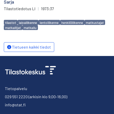
Sarja
Tilastotiedotus LI
|
1973:37
Avainsanat
tilastot
laivaliikenne
lentoliikenne
henkilöliikenne
matkustajat
matkailijat
matkailu
Tietueen kaikki tiedot
Tietopalvelu
029 551 2220
(arkisin klo 9.00-16.00)
info@stat.fi