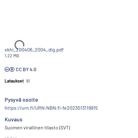
Ladataan...
xkhi_200406_2004_dig.pdf
1.22 MB
CC BY 4.0
Lataukset
91
Pysyvä osoite
https://urn.fi/URN:NBN:fi-fe2023013119915
Kuvaus
Suomen virallinen tilasto (SVT)