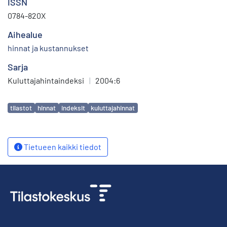
ISSN
0784-820X
Aihealue
hinnat ja kustannukset
Sarja
Kuluttajahintaindeksi
|
2004:6
Avainsanat
tilastot
hinnat
indeksit
kuluttajahinnat
Tietueen kaikki tiedot