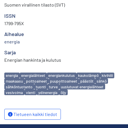
Suomen virallinen tilasto (SVT)
ISSN
1799-795X
Aihealue
energia
Sarja
Energian hankinta ja kulutus
Avainsanat
energia
energialähteet
energiankulutus
kaukolämpö
kivihiili
maakaasu
polttoaineet
puupolttoaineet
päästöt
sähkö
sähköntuotanto
tuonti
turve
uusiutuvat energialähteet
vesivoima
vienti
ydinenergia
öljy
Tietueen kaikki tiedot