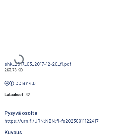
Ladataan...
ehk_2017_03_2017-12-20_fi.pdf
263.78 KB
CC BY 4.0
Lataukset
32
Pysyvä osoite
https://urn.fi/URN:NBN:fi-fe20230911122417
Kuvaus