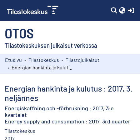
(c
OTOS
Tilastokeskuksen julkaisut verkossa
Etusivu
Tilastokeskus
Tilastojulkaisut
Kokoelmat
Energian hankinta ja kulutus : 2017, 3. neljännes
Selaa
Energian hankinta ja kulutus : 2017, 3.
neljännes
Energiskaffning och -förbrukning : 2017, 3:e
kvartalet
Energy supply and consumption : 2017, 3rd quarter
Tilastokeskus
2017