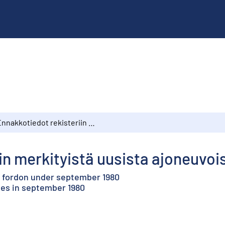
Ennakkotiedot rekisteriin merkityistä uusista ajoneuvoista syyskuussa 1980
in merkityistä uusista ajoneuvoi
a fordon under september 1980
les in september 1980