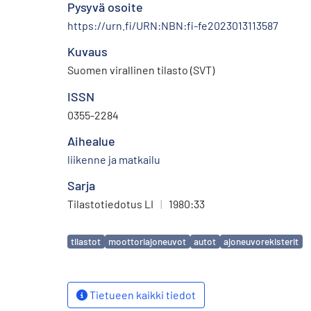
Pysyvä osoite
https://urn.fi/URN:NBN:fi-fe2023013113587
Kuvaus
Suomen virallinen tilasto (SVT)
ISSN
0355-2284
Aihealue
liikenne ja matkailu
Sarja
Tilastotiedotus LI
|
1980:33
Avainsanat
tilastot
moottoriajoneuvot
autot
ajoneuvorekisterit
Tietueen kaikki tiedot