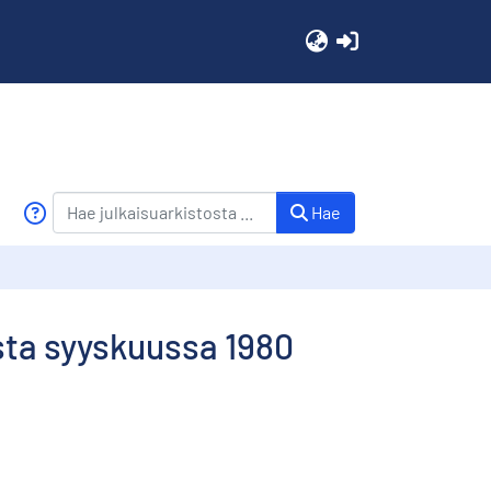
(current)
Hae
sta syyskuussa 1980