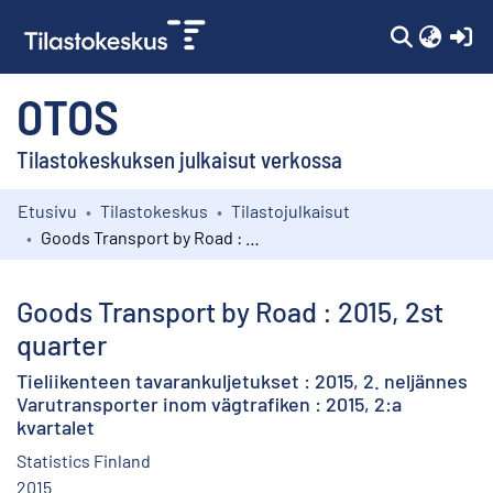
(c
OTOS
Tilastokeskuksen julkaisut verkossa
Etusivu
Tilastokeskus
Tilastojulkaisut
Kokoelmat
Goods Transport by Road : 2015, 2st quarter
Selaa
Goods Transport by Road : 2015, 2st
quarter
Tieliikenteen tavarankuljetukset : 2015, 2. neljännes
Varutransporter inom vägtrafiken : 2015, 2:a
kvartalet
Statistics Finland
2015