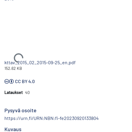
Ladataan...
kttav_2015_02_2015-09-25_en.pdf
152.62 KB
CC BY 4.0
Lataukset
40
Pysyvä osoite
https://urn.fi/URN:NBN:fi-fe20230920133804
Kuvaus