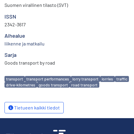
Suomen virallinen tilasto (SVT)
ISSN
2342-3617
Aihealue
liikenne ja matkailu
Sarja
Goods transport by road
Avainsanat
transport
transport performances
lorry transport
lorries
traffic
drive-kilometres
goods transport
road transport
Tietueen kaikki tiedot