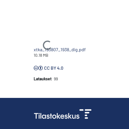
Ladataan...
xtka_193807_1938_dig.pdf
10.18 MB
CC BY 4.0
Lataukset
99