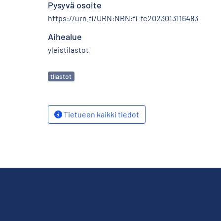
Pysyvä osoite
https://urn.fi/URN:NBN:fi-fe2023013116483
Aihealue
yleistilastot
Avainsanat
tilastot
Tietueen kaikki tiedot