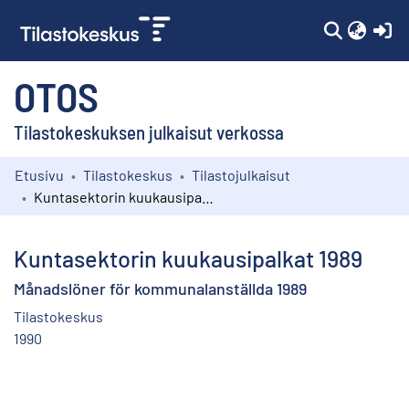
(c
OTOS
Tilastokeskuksen julkaisut verkossa
Etusivu
Tilastokeskus
Tilastojulkaisut
Kokoelmat
Kuntasektorin kuukausipalkat 1989
Selaa
Kuntasektorin kuukausipalkat 1989
Månadslöner för kommunalanställda 1989
Tilastokeskus
1990