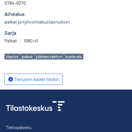
0784-9370
Aihealue
palkat ja työvoimakustannukset
Sarja
Palkat
|
1990:41
Avainsanat
tilastot
palkat
julkinen sektori
kunta-ala
Tietueen kaikki tiedot
Tietopalvelu