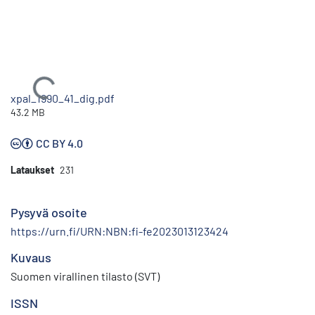
Ladataan...
xpal_1990_41_dig.pdf
43.2 MB
CC BY 4.0
Lataukset
231
Pysyvä osoite
https://urn.fi/URN:NBN:fi-fe2023013123424
Kuvaus
Suomen virallinen tilasto (SVT)
ISSN