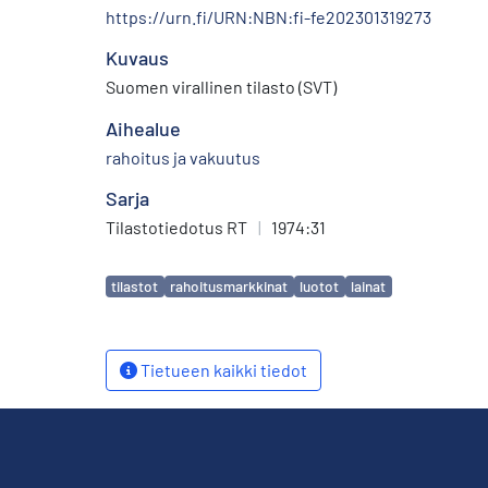
https://urn.fi/URN:NBN:fi-fe202301319273
Kuvaus
Suomen virallinen tilasto (SVT)
Aihealue
rahoitus ja vakuutus
Sarja
Tilastotiedotus RT
|
1974:31
Avainsanat
tilastot
rahoitusmarkkinat
luotot
lainat
Tietueen kaikki tiedot