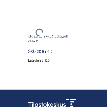
Ladataan...
xtds_rt_1974_31_dig.pdf
21.57 MB
CC BY 4.0
Lataukset
120