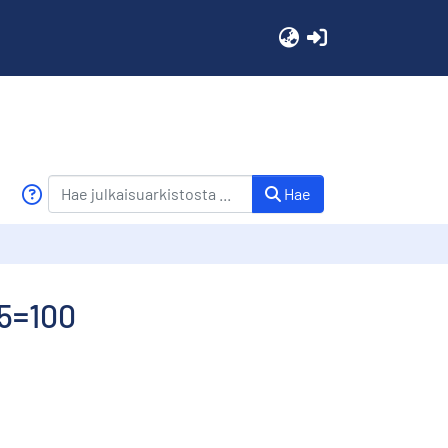
(current)
Hae
85=100