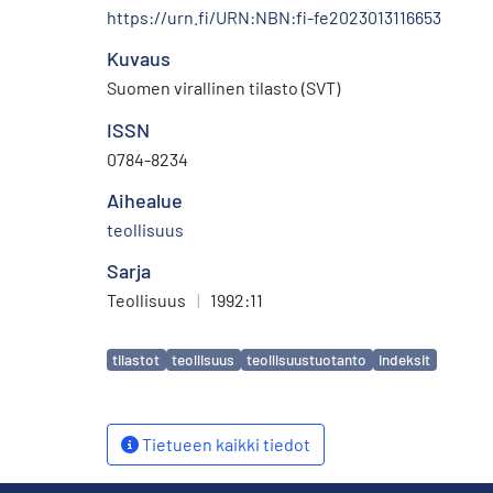
https://urn.fi/URN:NBN:fi-fe2023013116653
Kuvaus
Suomen virallinen tilasto (SVT)
ISSN
0784-8234
Aihealue
teollisuus
Sarja
Teollisuus
|
1992:11
Avainsanat
tilastot
teollisuus
teollisuustuotanto
indeksit
Tietueen kaikki tiedot