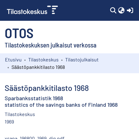
(c
OTOS
Tilastokeskuksen julkaisut verkossa
Etusivu
Tilastokeskus
Tilastojulkaisut
Kokoelmat
Säästöpankkitilasto 1968
Selaa
Säästöpankkitilasto 1968
Sparbanksstatistik 1968
statistics of the savings banks of Finland 1968
Tilastokeskus
1969
xsapa_196800_1969_dig.pdf