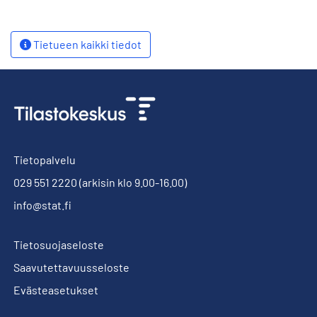
Tietueen kaikki tiedot
Tietopalvelu
029 551 2220
(arkisin klo 9.00-16.00)
info@stat.fi
Tietosuojaseloste
Saavutettavuusseloste
Evästeasetukset