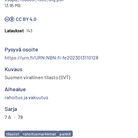
13.95 MB
CC BY 4.0
Lataukset
143
Pysyvä osoite
https://urn.fi/URN:NBN:fi-fe2023013110128
Kuvaus
Suomen virallinen tilasto (SVT)
Aihealue
rahoitus ja vakuutus
Sarja
7 A
|
78
Avainsanat
tilastot
rahoitusmarkkinat
pankit