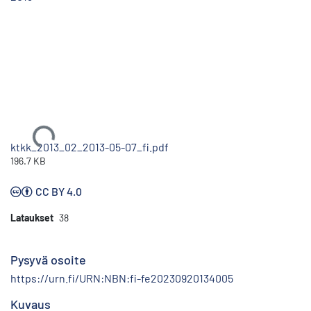
Ladataan...
ktkk_2013_02_2013-05-07_fi.pdf
196.7 KB
CC BY 4.0
Lataukset
38
Pysyvä osoite
https://urn.fi/URN:NBN:fi-fe20230920134005
Kuvaus