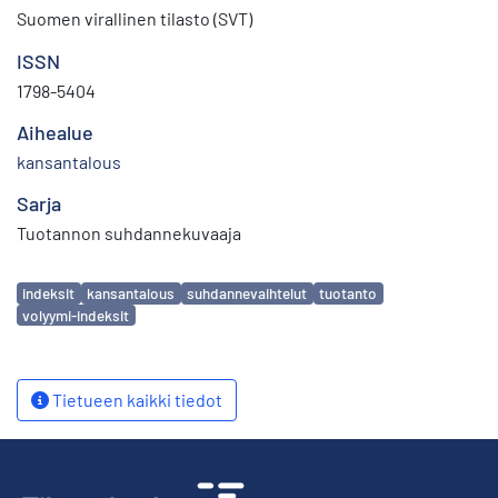
Suomen virallinen tilasto (SVT)
ISSN
1798-5404
Aihealue
kansantalous
Sarja
Tuotannon suhdannekuvaaja
Avainsanat
indeksit
kansantalous
suhdannevaihtelut
tuotanto
volyymi-indeksit
Tietueen kaikki tiedot