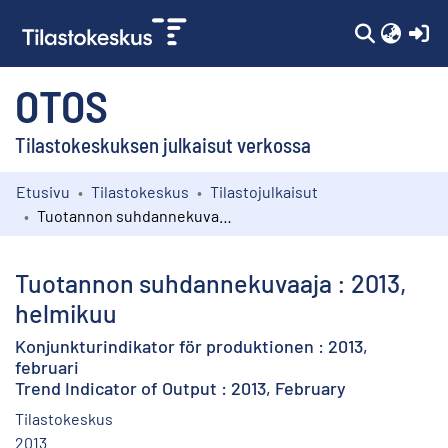
(c
OTOS
Tilastokeskuksen julkaisut verkossa
Etusivu
Tilastokeskus
Tilastojulkaisut
Kokoelmat
Tuotannon suhdannekuvaaja : 2013, helmikuu
Selaa
Tuotannon suhdannekuvaaja : 2013,
helmikuu
Konjunkturindikator för produktionen : 2013,
februari
Trend Indicator of Output : 2013, February
Tilastokeskus
2013