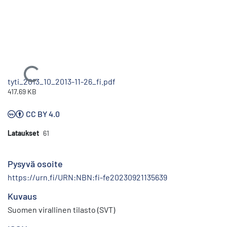
Ladataan...
tyti_2013_10_2013-11-26_fi.pdf
417.69 KB
CC BY 4.0
Lataukset
61
Pysyvä osoite
https://urn.fi/URN:NBN:fi-fe20230921135639
Kuvaus
Suomen virallinen tilasto (SVT)