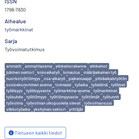
ISSN
1798-7830
Aihealue
työmarkkinat
Sarja
Työvoimatutkimus
Avainsanat
ammatit
ammattiasema
elinkeinorakenne
elinkeinot
julkinen sektori
kokoaikatyö
lomautus
määräaikainen työ
nuorisotyöttömyys
osa-aikatyö
palkansaajat
pitkäaikaistyötön
sosioekonominen asema
toimialat
työaika
työelämä
työlliset
työllisyys
työllisyysaste
työmarkkina-asema
työmarkkinat
työsuhde
työttömyys
työttömyysaste
työttömät
työtunnit
työvoima
työvoiman ulkopuolella olevat
työvoimaosuus
viikkotyöaika
yksityinen sektori
yrittäjät
Tietueen kaikki tiedot