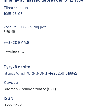
innehav av masskuldebrev den 31.12.1984
Tilastokeskus
1985-06-05
xtds_rt_1985_23_dig.pdf
5.56 MB
CC BY 4.0
Lataukset
67
Pysyvä osoite
https://urn.fi/URN:NBN:fi-fe202301319942
Kuvaus
Suomen virallinen tilasto (SVT)
ISSN
0355-2322