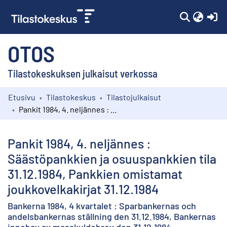
(c
OTOS
Tilastokeskuksen julkaisut verkossa
Etusivu
Tilastokeskus
Tilastojulkaisut
Kokoelmat
Pankit 1984, 4. neljännes : Säästöpankkien ja osuuspankkien tila 31.12.1984, Pankkien omistamat joukkovelkakirjat 31.12.1984
Selaa
Pankit 1984, 4. neljännes :
Säästöpankkien ja osuuspankkien tila
31.12.1984, Pankkien omistamat
joukkovelkakirjat 31.12.1984
Bankerna 1984, 4 kvartalet : Sparbankernas och
andelsbankernas ställning den 31.12.1984, Bankernas