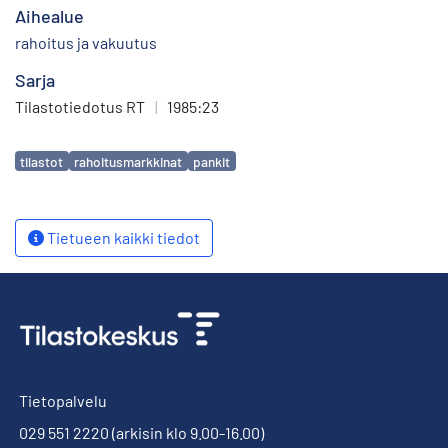
Aihealue
rahoitus ja vakuutus
Sarja
Tilastotiedotus RT
|
1985:23
Avainsanat
tilastot
rahoitusmarkkinat
pankit
Tietueen kaikki tiedot
Tietopalvelu
029 551 2220
(arkisin klo 9.00-16.00)