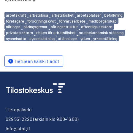
Avainsanat
arbetskraft
arbetslösa
arbetslöshet
arbetsplatser
befolkning
företagare
försörjningskvot
förvärvsarbete
medborgarskap
näringar
näringsgrenar
näringsstruktur
offentliga sektorn
privata sektorn
risken för arbetslöshet
socioekonomisk ställning
sysselsatta
sysselsättning
utlänningar
yrken
yrkesställning
Tietueen kaikki tiedot
Tietopalvelu
029 551 2220
(arkisin klo 9.00-16.00)
info@stat.fi