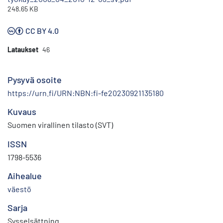
248.65 KB
CC BY 4.0
Lataukset
46
Pysyvä osoite
https://urn.fi/URN:NBN:fi-fe20230921135180
Kuvaus
Suomen virallinen tilasto (SVT)
ISSN
1798-5536
Aihealue
väestö
Sarja
Sysselsättning