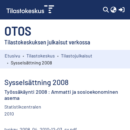
(c
OTOS
Tilastokeskuksen julkaisut verkossa
Etusivu
Tilastokeskus
Tilastojulkaisut
Kokoelmat
Sysselsättning 2008
Selaa
Sysselsättning 2008
Työssäkäynti 2008 : Ammatti ja sosioekonominen
asema
Statistikcentralen
2010
tyokay_2008_04_2010-12-03_sv.pdf