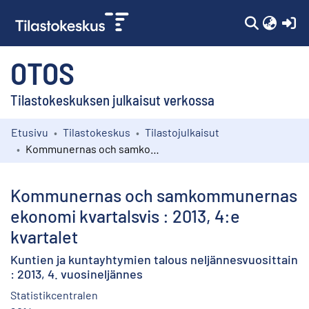
(c
OTOS
Tilastokeskuksen julkaisut verkossa
Etusivu
Tilastokeskus
Tilastojulkaisut
Kokoelmat
Kommunernas och samkommunernas ekonomi kvartalsvis : 2013, 4:e kvartalet
Selaa
Kommunernas och samkommunernas
ekonomi kvartalsvis : 2013, 4:e
kvartalet
Kuntien ja kuntayhtymien talous neljännesvuosittain
: 2013, 4. vuosineljännes
Statistikcentralen