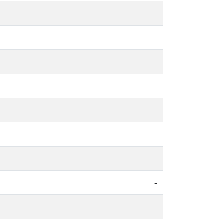
-
-
-