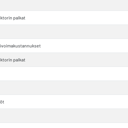
ktorin palkat
työvoimakustannukset
ktorin palkat
löt