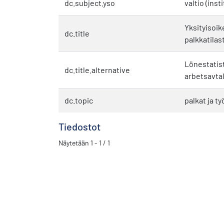
dc.subject.yso
valtio (inst
Yksityisoik
dc.title
palkkatilas
Lönestatist
dc.title.alternative
arbetsavta
dc.topic
palkat ja 
Tiedostot
Näytetään
1 - 1 / 1