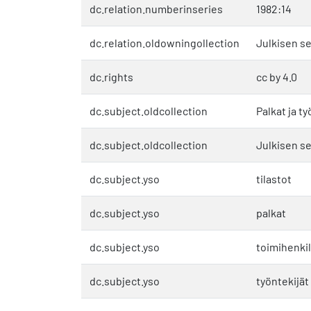
dc.relation.numberinseries
1982:14
dc.relation.oldowningollection
Julkisen se
dc.rights
cc by 4.0
dc.subject.oldcollection
Palkat ja 
dc.subject.oldcollection
Julkisen se
dc.subject.yso
tilastot
dc.subject.yso
palkat
dc.subject.yso
toimihenki
dc.subject.yso
työntekijät