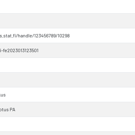
os.stat.fi/handle/123456789/10298
i-fe2023013123501
kus
dotus PA