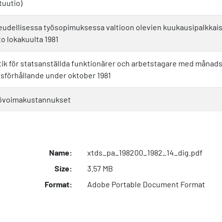
ituutio)
eudellisessa työsopimuksessa valtioon olevien kuukausipalkkais
to lokakuulta 1981
ik för statsanställda funktionärer och arbetstagare med månadslö
lsförhållande under oktober 1981
työvoimakustannukset
Name:
xtds_pa_198200_1982_14_dig.pdf
Size:
3.57 MB
Format:
Adobe Portable Document Format