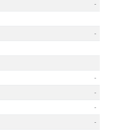
-
-
-
-
-
-