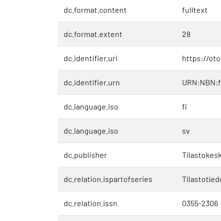
dc.format.content
fulltext
dc.format.extent
28
dc.identifier.uri
https://ot
dc.identifier.urn
URN:NBN:f
dc.language.iso
fi
dc.language.iso
sv
dc.publisher
Tilastokes
dc.relation.ispartofseries
Tilastotie
dc.relation.issn
0355-2306