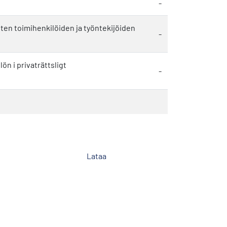
-
ten toimihenkilöiden ja työntekijöiden
-
n i privaträttsligt
-
Lataa