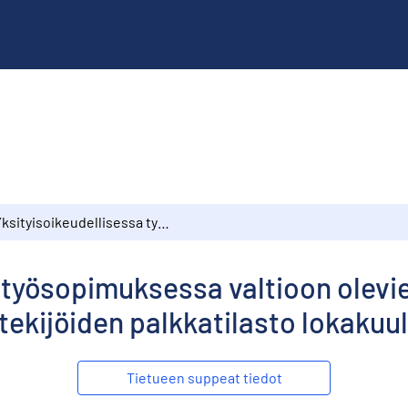
Yksityisoikeudellisessa työsopimuksessa valtioon olevien kuukausipalkkaisten toimihenkilöiden ja työntekijöiden palkkatilasto lokakuulta 1981
 työsopimuksessa valtioon olevi
tekijöiden palkkatilasto lokakuul
Tietueen suppeat tiedot