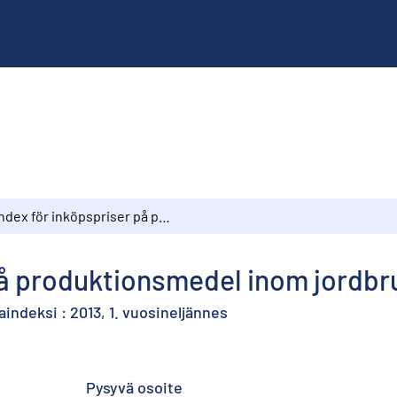
Index för inköpspriser på produktionsmedel inom jordbruket : 2013, 1:a kvartalet
å produktionsmedel inom jordbruk
ndeksi : 2013, 1. vuosineljännes
Pysyvä osoite