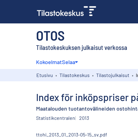
OTOS
Tilastokeskuksen julkaisut verkossa
Kokoelmat
Selaa
Etusivu
Tilastokeskus
Tilastojulkaisut
Index för inköpspriser p
Maatalouden tuotantovälineiden ostohintai
Statistikcentralen
2013
ttohi_2013_01_2013-05-15_sv.pdf