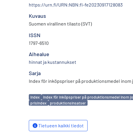
https://urn.fi/URN:NBN:fi-fe20230917128083
Kuvaus
Suomen virallinen tilasto (SVT)
ISSN
1797-6510
Aihealue
hinnat ja kustannukset
Sarja
Index för inköpspriser på produktionsmedel inom 
Avainsanat
index
index för inköpspriser på produktionsmedel inom j
prisindex
produktionsinsatser
Tietueen kaikki tiedot