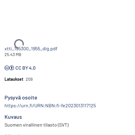
Ladataan...
xtti_195300_1955_dig.pdf
25.43 MB
CC BY 4.0
Lataukset
209
Pysyvä osoite
https://urn.fi/URN:NBN:fi-fe2023013117125
Kuvaus
Suomen virallinen tilasto (SVT)