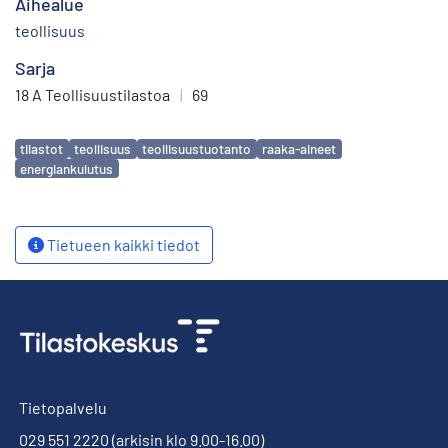
Aihealue
teollisuus
Sarja
18 A Teollisuustilastoa
|
69
Avainsanat
tilastot
teollisuus
teollisuustuotanto
raaka-aineet
energiankulutus
Tietueen kaikki tiedot
Tietopalvelu
029 551 2220
(arkisin klo 9.00-16.00)