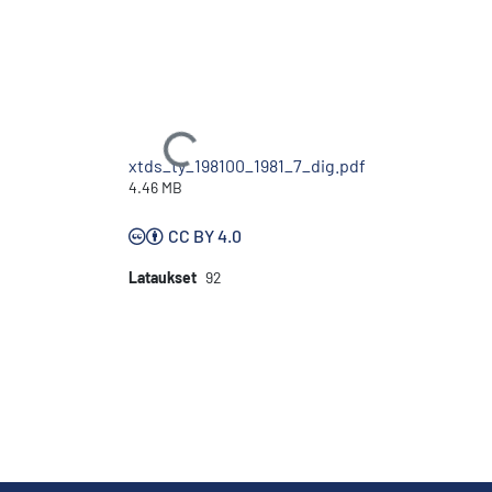
Ladataan...
xtds_ty_198100_1981_7_dig.pdf
4.46 MB
CC BY 4.0
Lataukset
92