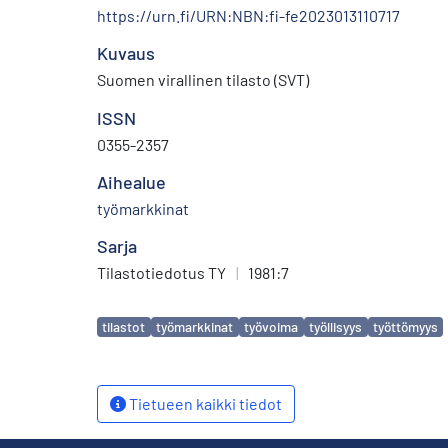
https://urn.fi/URN:NBN:fi-fe2023013110717
Kuvaus
Suomen virallinen tilasto (SVT)
ISSN
0355-2357
Aihealue
työmarkkinat
Sarja
Tilastotiedotus TY
|
1981:7
Avainsanat
tilastot
työmarkkinat
työvoima
työllisyys
työttömyys
Tietueen kaikki tiedot