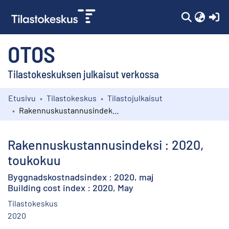
(c
OTOS
Tilastokeskuksen julkaisut verkossa
Etusivu
Tilastokeskus
Tilastojulkaisut
Kokoelmat
Rakennuskustannusindeksi : 2020, toukokuu
Selaa
Rakennuskustannusindeksi : 2020,
toukokuu
Byggnadskostnadsindex : 2020, maj
Building cost index : 2020, May
Tilastokeskus
2020