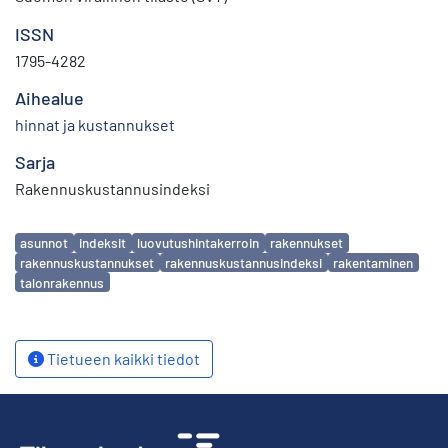
ISSN
1795-4282
Aihealue
hinnat ja kustannukset
Sarja
Rakennuskustannusindeksi
Avainsanat
asunnot
indeksit
luovutushintakerroin
rakennukset
rakennuskustannukset
rakennuskustannusindeksi
rakentaminen
talonrakennus
Tietueen kaikki tiedot