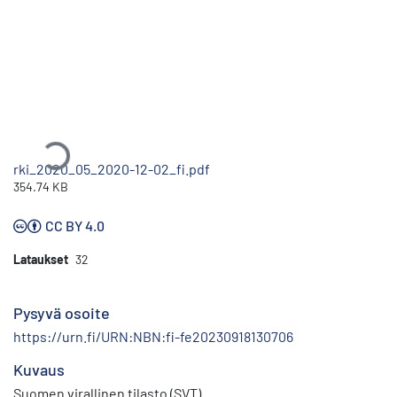
Ladataan...
rki_2020_05_2020-12-02_fi.pdf
354.74 KB
CC BY 4.0
Lataukset
32
Pysyvä osoite
https://urn.fi/URN:NBN:fi-fe20230918130706
Kuvaus
Suomen virallinen tilasto (SVT)