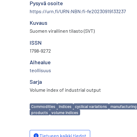
Pysyvä osoite
https://urn.fi/URN:NBN:fi-fe20230919133237
Kuvaus
Suomen virallinen tilasto (SVT)
ISSN
1798-9272
Aihealue
teollisuus
Sarja
Volume index of industrial output
Avainsanat
Commodities
indices
cyclical variations
manufacturing
products
volume indices
Tietueen kaikki tiedot