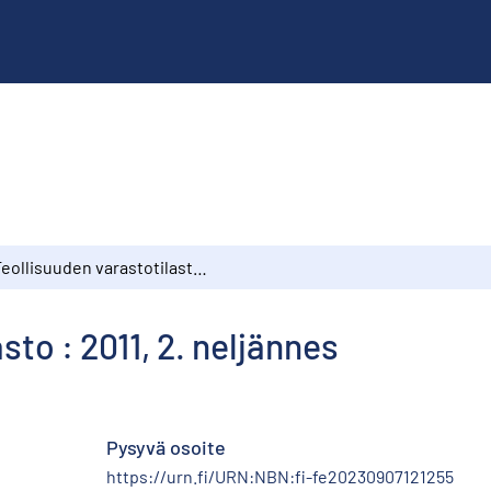
Teollisuuden varastotilasto : 2011, 2. neljännes
sto : 2011, 2. neljännes
Pysyvä osoite
https://urn.fi/URN:NBN:fi-fe20230907121255