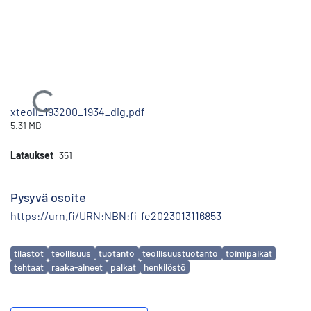
Ladataan...
xteoll_193200_1934_dig.pdf
5.31 MB
Lataukset
351
Pysyvä osoite
https://urn.fi/URN:NBN:fi-fe2023013116853
Avainsanat
tilastot
teollisuus
tuotanto
teollisuustuotanto
toimipaikat
tehtaat
raaka-aineet
palkat
henkilöstö