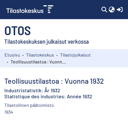
(c
OTOS
Tilastokeskuksen julkaisut verkossa
Etusivu
Tilastokeskus
Tilastojulkaisut
Kokoelmat
Teollisuustilastoa : Vuonna 1932
Selaa
Teollisuustilastoa : Vuonna 1932
Industristatistik: År 1932
Statistique des industries: Année 1932
Tilastollinen päätoimisto
1934