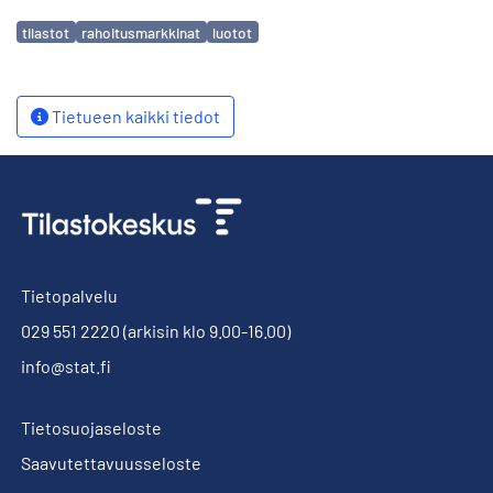
Avainsanat
tilastot
rahoitusmarkkinat
luotot
Tietueen kaikki tiedot
Tietopalvelu
029 551 2220
(arkisin klo 9.00-16.00)
info@stat.fi
Tietosuojaseloste
Saavutettavuusseloste