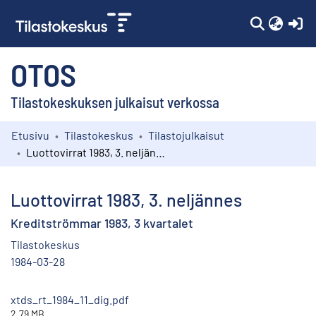
(c
OTOS
Tilastokeskuksen julkaisut verkossa
Etusivu
Tilastokeskus
Tilastojulkaisut
Kokoelmat
Luottovirrat 1983, 3. neljännes
Selaa
Luottovirrat 1983, 3. neljännes
Kreditströmmar 1983, 3 kvartalet
Tilastokeskus
1984-03-28
xtds_rt_1984_11_dig.pdf
2.79 MB