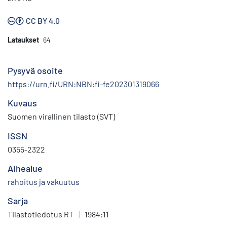
CC BY 4.0
Lataukset
64
Pysyvä osoite
https://urn.fi/URN:NBN:fi-fe202301319066
Kuvaus
Suomen virallinen tilasto (SVT)
ISSN
0355-2322
Aihealue
rahoitus ja vakuutus
Sarja
Tilastotiedotus RT
|
1984:11