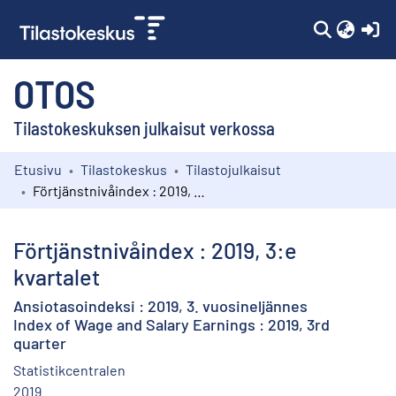
(c
OTOS
Tilastokeskuksen julkaisut verkossa
Etusivu
Tilastokeskus
Tilastojulkaisut
Kokoelmat
Förtjänstnivåindex : 2019, 3:e kvartalet
Selaa
Förtjänstnivåindex : 2019, 3:e
kvartalet
Ansiotasoindeksi : 2019, 3. vuosineljännes
Index of Wage and Salary Earnings : 2019, 3rd
quarter
Statistikcentralen
2019