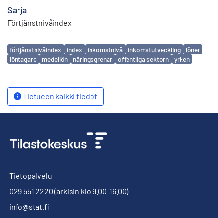
Sarja
Förtjänstnivåindex
Avainsanat
förtjänstnivåindex
index
inkomstnivå
inkomstutveckling
löner
löntagare
medellön
näringsgrenar
offentliga sektorn
yrken
Tietueen kaikki tiedot
Tietopalvelu
029 551 2220
(arkisin klo 9.00-16.00)
info@stat.fi