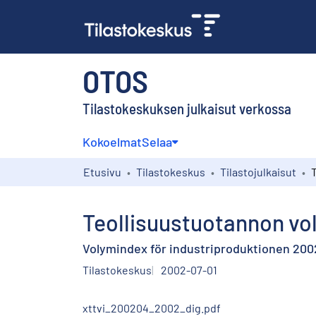
OTOS
Tilastokeskuksen julkaisut verkossa
Kokoelmat
Selaa
Etusivu
Tilastokeskus
Tilastojulkaisut
Teollisuustuotannon vo
Volymindex för industriproduktionen 2002
Tilastokeskus
2002-07-01
xttvi_200204_2002_dig.pdf