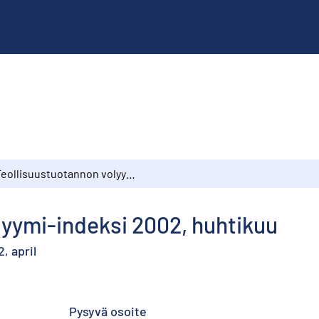
Teollisuustuotannon volyymi-indeksi 2002, huhtikuu
lyymi-indeksi 2002, huhtikuu
, april
Pysyvä osoite