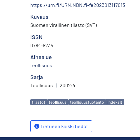
https://urn.fi/URN:NBN:fi-fe2023013117013
Kuvaus
Suomen virallinen tilasto (SVT)
ISSN
0784-8234
Aihealue
teollisuus
Sarja
Teollisuus
|
2002:4
Avainsanat
tilastot
teollisuus
teollisuustuotanto
indeksit
Tietueen kaikki tiedot