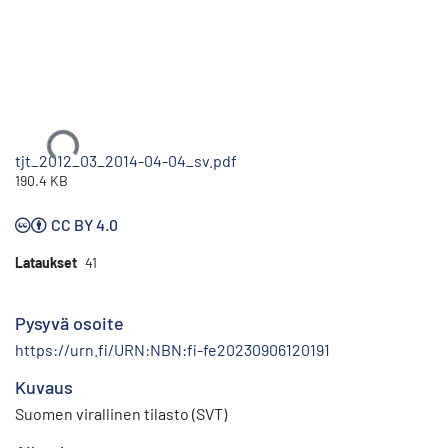
Ladataan...
tjt_2012_03_2014-04-04_sv.pdf
190.4 KB
CC BY 4.0
Lataukset
41
Pysyvä osoite
https://urn.fi/URN:NBN:fi-fe20230906120191
Kuvaus
Suomen virallinen tilasto (SVT)