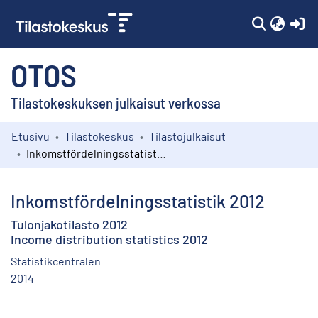
(c
OTOS
Tilastokeskuksen julkaisut verkossa
Etusivu
Tilastokeskus
Tilastojulkaisut
Kokoelmat
Inkomstfördelningsstatistik 2012
Selaa
Inkomstfördelningsstatistik 2012
Tulonjakotilasto 2012
Income distribution statistics 2012
Statistikcentralen
2014