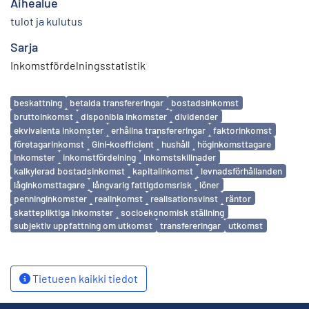
Aihealue
tulot ja kulutus
Sarja
Inkomstfördelningsstatistik
Avainsanat
beskattning
betalda transfereringar
bostadsinkomst
bruttoinkomst
disponibla inkomster
dividender
ekvivalenta inkomster
erhållna transfereringar
faktorinkomst
företagarinkomst
Gini-koefficient
hushåll
höginkomsttagare
inkomster
inkomstfördelning
inkomstskillnader
kalkylerad bostadsinkomst
kapitalinkomst
levnadsförhållanden
låginkomsttagare
långvarig fattigdomsrisk
löner
penninginkomster
realinkomst
realisationsvinst
räntor
skattepliktiga inkomster
socioekonomisk ställning
subjektiv uppfattning om utkomst
transfereringar
utkomst
Tietueen kaikki tiedot