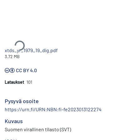
Ladataan...
xtds_yr_1979_19_dig.pdf
3.72 MB
CC BY 4.0
Lataukset
101
Pysyvä osoite
https://urn.fi/URN:NBN:fi-fe2023013122274
Kuvaus
Suomen virallinen tilasto (SVT)