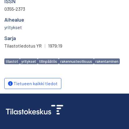
ISSN
0355-2373
Aihealue
yritykset
Sarja
Tilastotiedotus YR
|
1979:19
Avainsanat
tilastot
yritykset
tilinpäätös
rakennusteollisuus
rakentaminen
Tietueen kaikki tiedot