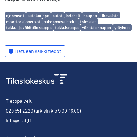
Avainsanat
ajoneuvot
autokauppa
autot
indeksit
kauppa
liikevaihto
moottoriajoneuvot
suhdannevaihtelut
toimialat
tukku- ja vähittäiskauppa
tukkukauppa
vähittäiskauppa
yritykset
Tietueen kaikki tiedot
Tietopalvelu
029 551 2220
(arkisin klo 9.00-16.00)
info@stat.fi