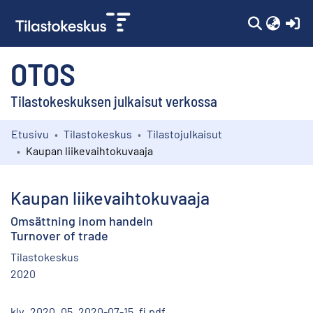
(c
OTOS
Tilastokeskuksen julkaisut verkossa
Etusivu
Tilastokeskus
Tilastojulkaisut
Kokoelmat
Kaupan liikevaihtokuvaaja
Selaa
Kaupan liikevaihtokuvaaja
Omsättning inom handeln
Turnover of trade
Tilastokeskus
2020
klv_2020_05_2020-07-15_fi.pdf