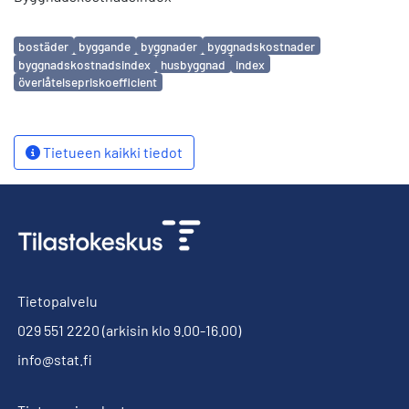
Avainsanat
bostäder
byggande
byggnader
byggnadskostnader
byggnadskostnadsindex
husbyggnad
index
överlåtelsepriskoefficient
Tietueen kaikki tiedot
Tietopalvelu
029 551 2220
(arkisin klo 9.00-16.00)
info@stat.fi