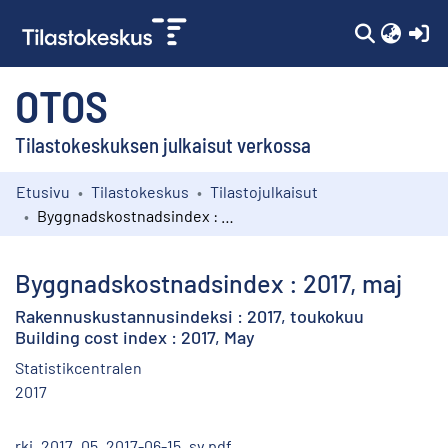
(c
OTOS
Tilastokeskuksen julkaisut verkossa
Etusivu
Tilastokeskus
Tilastojulkaisut
Kokoelmat
Byggnadskostnadsindex : 2017, maj
Selaa
Byggnadskostnadsindex : 2017, maj
Rakennuskustannusindeksi : 2017, toukokuu
Building cost index : 2017, May
Statistikcentralen
2017
rki_2017_05_2017-06-15_sv.pdf