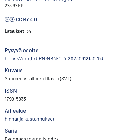
273.97 KB
CC BY 4.0
Lataukset
34
Pysyvä osoite
https://urn.fi/URN:NBN:fi-fe20230918130793
Kuvaus
Suomen virallinen tilasto (SVT)
ISSN
1799-5833
Aihealue
hinnat ja kustannukset
Sarja
Byggnadskostnadsindex