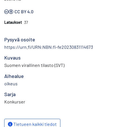
CC BY 4.0
Lataukset
37
Pysyvä osoite
https://urn.fi/URN:NBN:fi-fe20230831114673
Kuvaus
Suomen virallinen tilasto (SVT)
Aihealue
oikeus
Sarja
Konkurser
Tietueen kaikki tiedot