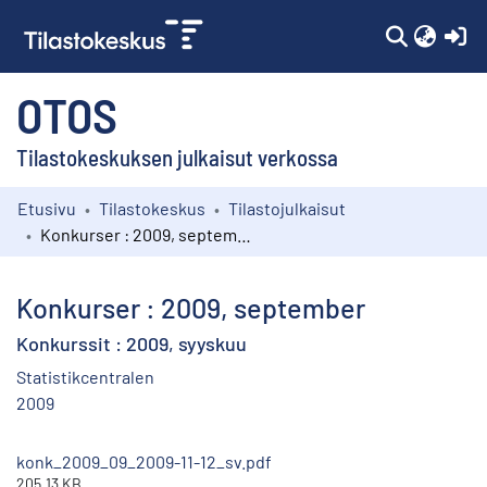
(c
OTOS
Tilastokeskuksen julkaisut verkossa
Etusivu
Tilastokeskus
Tilastojulkaisut
Kokoelmat
Konkurser : 2009, september
Selaa
Konkurser : 2009, september
Konkurssit : 2009, syyskuu
Statistikcentralen
2009
konk_2009_09_2009-11-12_sv.pdf
205.13 KB