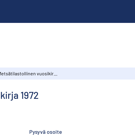
Metsätilastollinen vuosikirja 1972
kirja 1972
Pysyvä osoite