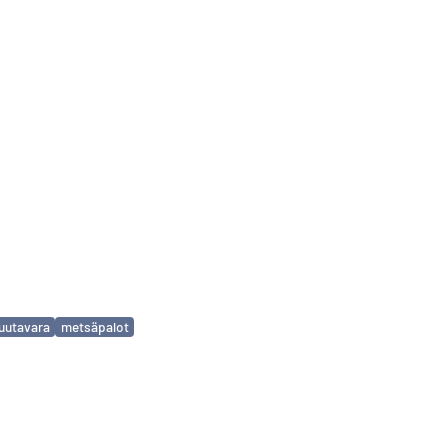
uutavara
metsäpalot