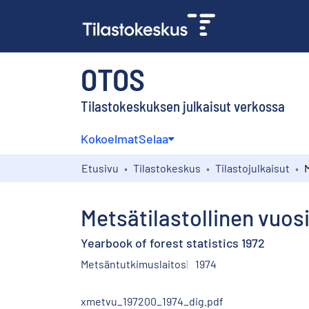
OTOS
Tilastokeskuksen julkaisut verkossa
Kokoelmat
Selaa
Etusivu
Tilastokeskus
Tilastojulkaisut
Metsätilastollinen vuosi
Yearbook of forest statistics 1972
Metsäntutkimuslaitos
1974
xmetvu_197200_1974_dig.pdf