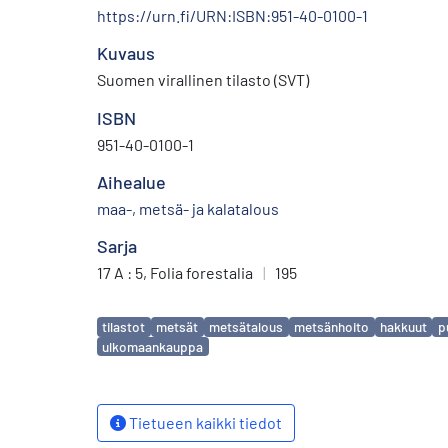
https://urn.fi/URN:ISBN:951-40-0100-1
Kuvaus
Suomen virallinen tilasto (SVT)
ISBN
951-40-0100-1
Aihealue
maa-, metsä- ja kalatalous
Sarja
17 A : 5, Folia forestalia
|
195
Avainsanat
tilastot
metsät
metsätalous
metsänhoito
hakkuut
p
ulkomaankauppa
Tietueen kaikki tiedot