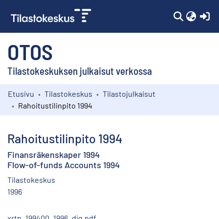
(c
OTOS
Tilastokeskuksen julkaisut verkossa
Etusivu
Tilastokeskus
Tilastojulkaisut
Kokoelmat
Rahoitustilinpito 1994
Selaa
Rahoitustilinpito 1994
Finansräkenskaper 1994
Flow-of-funds Accounts 1994
Tilastokeskus
1996
xrtp_199400_1996_dig.pdf