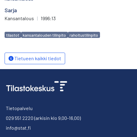
Sarja
Kansantalous
|
1996:13
Avainsanat
tilastot
kansantalouden tilinpito
rahoitustilinpito
Tietueen kaikki tiedot
Tietopalvelu
029 551 2220
(arkisin klo 9.00-16.00)
info@stat.fi