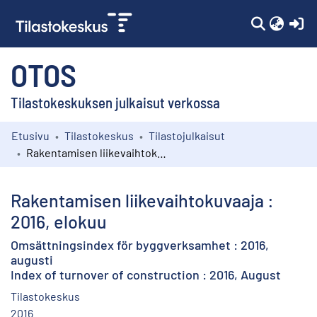
(c
OTOS
Tilastokeskuksen julkaisut verkossa
Etusivu
Tilastokeskus
Tilastojulkaisut
Kokoelmat
Rakentamisen liikevaihtokuvaaja : 2016, elokuu
Selaa
Rakentamisen liikevaihtokuvaaja :
2016, elokuu
Omsättningsindex för byggverksamhet : 2016,
augusti
Index of turnover of construction : 2016, August
Tilastokeskus
2016