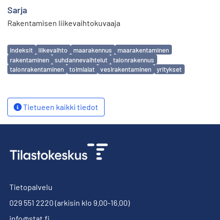
Sarja
Rakentamisen liikevaihtokuvaaja
Avainsanat
indeksit
liikevaihto
maarakennus
maarakentaminen
rakentaminen
suhdannevaihtelut
talonrakennus
talonrakentaminen
toimialat
vesirakentaminen
yritykset
Tietueen kaikki tiedot
Tietopalvelu
029 551 2220
(arkisin klo 9.00-16.00)
info@stat.fi