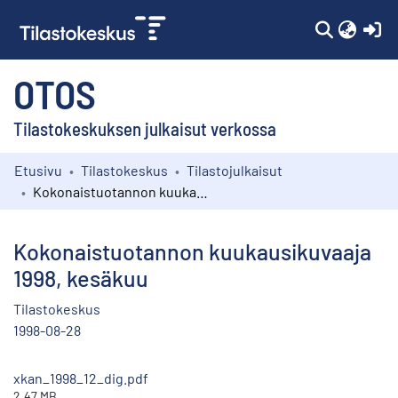
(c
OTOS
Tilastokeskuksen julkaisut verkossa
Etusivu
Tilastokeskus
Tilastojulkaisut
Kokoelmat
Kokonaistuotannon kuukausikuvaaja 1998, kesäkuu
Selaa
Kokonaistuotannon kuukausikuvaaja
1998, kesäkuu
Tilastokeskus
1998-08-28
xkan_1998_12_dig.pdf
2.47 MB