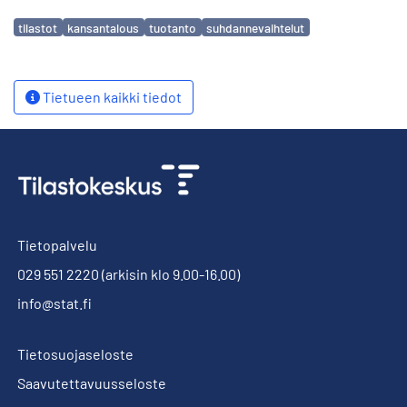
Avainsanat
tilastot
kansantalous
tuotanto
suhdannevaihtelut
Tietueen kaikki tiedot
Tietopalvelu
029 551 2220
(arkisin klo 9.00-16.00)
info@stat.fi
Tietosuojaseloste
Saavutettavuusseloste