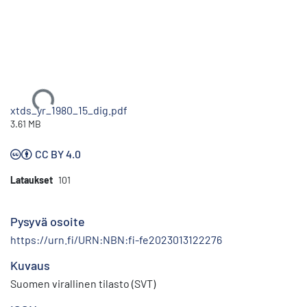
Ladataan...
xtds_yr_1980_15_dig.pdf
3.61 MB
CC BY 4.0
Lataukset
101
Pysyvä osoite
https://urn.fi/URN:NBN:fi-fe2023013122276
Kuvaus
Suomen virallinen tilasto (SVT)