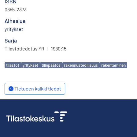
ISSN
0355-2373
Aihealue
yritykset
Sarja
Tilastotiedotus YR
|
1980:15
Avainsanat
tilastot
yritykset
tilinpäätös
rakennusteollisuus
rakentaminen
Tietueen kaikki tiedot