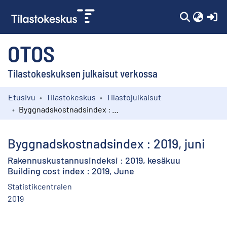
(c
OTOS
Tilastokeskuksen julkaisut verkossa
Etusivu
Tilastokeskus
Tilastojulkaisut
Kokoelmat
Byggnadskostnadsindex : 2019, juni
Selaa
Byggnadskostnadsindex : 2019, juni
Rakennuskustannusindeksi : 2019, kesäkuu
Building cost index : 2019, June
Statistikcentralen
2019