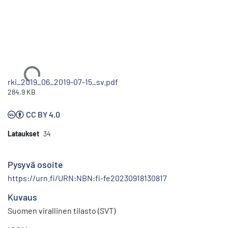
Ladataan...
rki_2019_06_2019-07-15_sv.pdf
284.9 KB
CC BY 4.0
Lataukset
34
Pysyvä osoite
https://urn.fi/URN:NBN:fi-fe20230918130817
Kuvaus
Suomen virallinen tilasto (SVT)