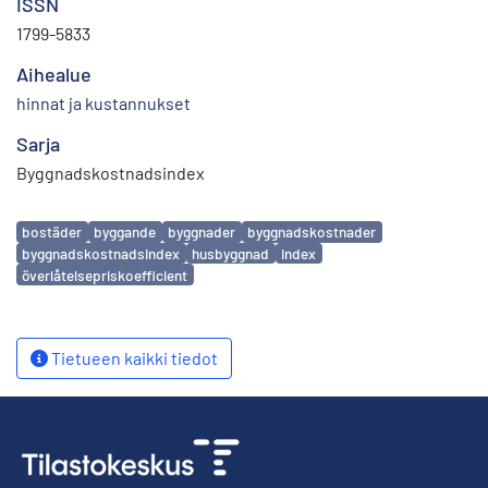
ISSN
1799-5833
Aihealue
hinnat ja kustannukset
Sarja
Byggnadskostnadsindex
Avainsanat
bostäder
byggande
byggnader
byggnadskostnader
byggnadskostnadsindex
husbyggnad
index
överlåtelsepriskoefficient
Tietueen kaikki tiedot